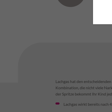
Schla
Lachgas hat den entscheidenden V
Kombination, die nicht viele Nar
der Spritze bekommt Ihr Kind jedo
Lachgas wirkt bereits nach 4