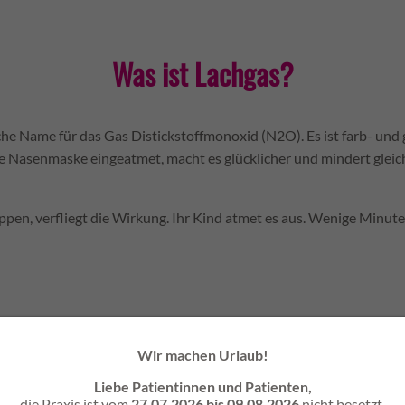
Was ist Lachgas?
he Name für das Gas Distickstoffmonoxid (N2O). Es ist farb- und 
e Nasenmaske eingeatmet, macht es glücklicher und mindert gleic
ppen, verfliegt die Wirkung. Ihr Kind atmet es aus. Wenige Minute
rung oder Narkose: Was ist der Unterschied?
Wir machen Urlaub!
ren bedeutet so viel wie “beruhigen” und “ruhigstellen”. Im Gegens
Liebe Patientinnen und Patienten,
rung mit Lachgas das Bewusstsein nicht aus – Ihr Kind bleibt wach
die Praxis ist vom
27.07.2026 bis 09.08.2026
nicht besetzt.