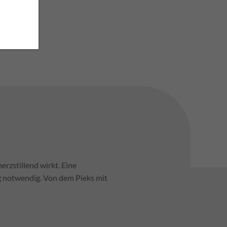
stständig.
rzstillend wirkt. Eine
ng notwendig. Von dem Pieks mit