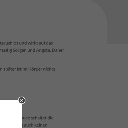
geruchlos und wirkt auf das
hzeitig Sorgen und Ängste. Daher
n später ist im Körper nichts
Schließen
atz zur Narkose schaltet die
. Wir führen auch keinen