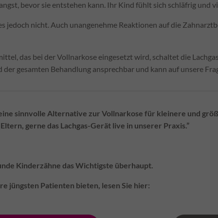
gst, bevor sie entstehen kann. Ihr Kind fühlt sich schläfrig und vie
 es jedoch nicht. Auch unangenehme Reaktionen auf die Zahnarzt
tel, das bei der Vollnarkose eingesetzt wird, schaltet die Lachg
end der gesamten Behandlung ansprechbar und kann auf unsere Frag
t eine sinnvolle Alternative zur Vollnarkose für kleinere und gr
Eltern, gerne das Lachgas-Gerät live in unserer Praxis.”
unde Kinderzähne das Wichtigste überhaupt.
e jüngsten Patienten bieten, lesen Sie hier: