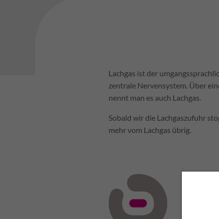
Lachgas ist der umgangssprachlic
zentrale Nervensystem. Über ein
nennt man es auch Lachgas.
Sobald wir die Lachgaszufuhr sto
mehr vom Lachgas übrig.
Sedie
Sedie
Sedie