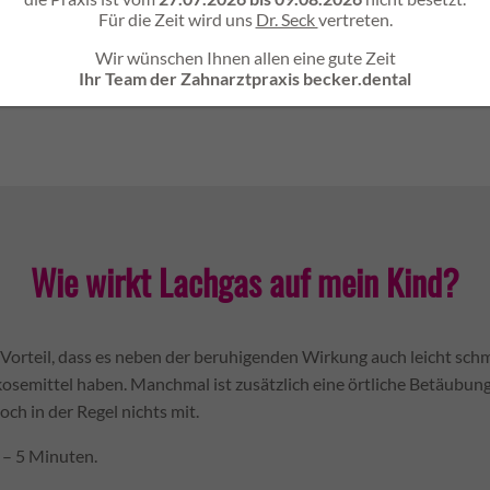
uch in die Luftröhre ein, über Ihr Kind beatmet wird. Es atmet selb
Für die Zeit wird uns
Dr. Seck
vertreten.
Wir wünschen Ihnen allen eine gute Zeit
Ihr Team der Zahnarztpraxis becker.dental
Wie wirkt Lachgas auf mein Kind?
orteil, dass es neben der beruhigenden Wirkung auch leicht schme
kosemittel haben. Manchmal ist zusätzlich eine örtliche Betäubu
ch in der Regel nichts mit.
 – 5 Minuten.