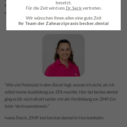
besetzt.
Kollegen sowie weitere Auszubildende. Herzlich
Für die Zeit wird uns
Dr. Seck
vertreten.
willkommen!
Wir wünschen Ihnen allen eine gute Zeit
Ihr Team der Zahnarztpraxis becker.dental
“Wie viel Potenzial in dem Beruf liegt, wusste ich nicht, als ich
selbst meine Ausbildung zur ZFA machte. Hier bei becker.dental
ging es für mich direkt weiter mit der Fortbildung zur ZMP. Ein
toller Vertrauensbeweis.”
Ivana Steck, ZMP bei becker.dental in Hockenheim