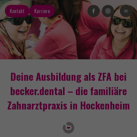
Facebook
Instagram
Kontakt
Karriere
Deine Ausbildung als ZFA bei
becker.dental – die familiäre
Zahnarztpraxis in Hockenheim