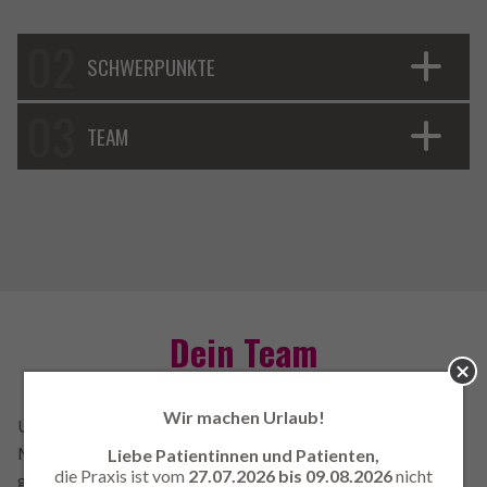
SCHWERPUNKTE
TEAM
Dein Team
Schli
Wir machen Urlaub!
Unser Team ist
so bunt und vielfältig wie das Leben
.
Morgens schlüpfen wir in unsere pinkfarbenen Shirts und los
Liebe Patientinnen und Patienten,
die Praxis ist vom
27.07.2026 bis 09.08.2026
nicht
geht’s. An Deiner Seite sind erfahrene Kolleginnen und